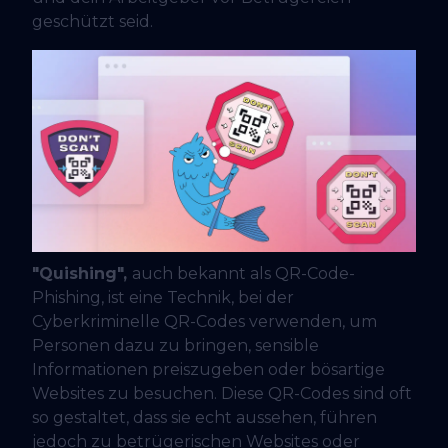
geschützt seid.
"Quishing",
auch bekannt als QR-Code-
Phishing, ist eine Technik, bei der
Cyberkriminelle QR-Codes verwenden, um
Personen dazu zu bringen, sensible
Informationen preiszugeben oder bösartige
Websites zu besuchen. Diese QR-Codes sind oft
so gestaltet, dass sie echt aussehen, führen
jedoch zu betrügerischen Websites oder